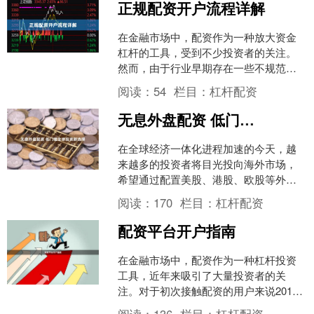
正规配资开户流程详解
在金融市场中，配资作为一种放大资金
杠杆的工具，受到不少投资者的关注。
然而，由于行业早期存在一些不规范现
象，许多人对配资开户流程仍存有疑
阅读：
54
栏目：
杠杆配资
虑。本文将为你详细解析正规....
无息外盘配资 低门槛全球投资新选择
在全球经济一体化进程加速的今天，越
来越多的投资者将目光投向海外市场，
希望通过配置美股、港股、欧股等外盘
资产，实现资产的多元化布局和风险分
阅读：
170
栏目：
杠杆配资
散。然而，传统外盘投资往....
配资平台开户指南
在金融市场中，配资作为一种杠杆投资
工具，近年来吸引了大量投资者的关
注。对于初次接触配资的用户来说2018
股票配资平台，如何选择正规平台并完
阅读：
136
栏目：
杠杆配资