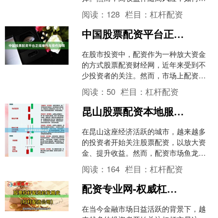
保资金安全、规避潜在陷阱炒股配资
阅读：
128
栏目：
杠杆配资
选，是每位参与者必须掌握的....
中国股票配资平台正规排行与操作指南
在股市投资中，配资作为一种放大资金
的方式股票配资财经网，近年来受到不
少投资者的关注。然而，市场上配资平
台鱼龙混杂，选择正规平台至关重要。
阅读：
50
栏目：
杠杆配资
本文将为您梳理中国股票配....
昆山股票配资本地服务指南
在昆山这座经济活跃的城市，越来越多
的投资者开始关注股票配资，以放大资
金、提升收益。然而，配资市场鱼龙混
杂，如何选择靠谱的本地服务成为关
阅读：
164
栏目：
杠杆配资
键。本文将为您梳理昆山股票....
配资专业网-权威杠杆服务平台
在当今金融市场日益活跃的背景下，越