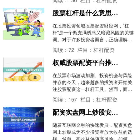
成开户流程，是决定投资....
股票杠杆是什么意思？融资融券交易原理详解
在股票投资领域股票配资财经网，"杠
杆"是一个既充满诱惑又暗藏风险的关键
词。对于许多投资者而言，正确理解杠
杆交易机制，特别是融资融券这一最常
阅读：
72
栏目：
杠杆配资
见的杠杆工具，是迈向成....
权威股票配资平台推荐，正规安全首选
在股票市场波动加剧、投资机会与风险
并存的今天，越来越多的投资者开始关
注股票配资这一杠杆工具。然而，面对
市场上琳琅满目的配资平台财盛证券官
阅读：
157
栏目：
杠杆配资
网，如何选择一家**正规....
配资实盘网上炒股安全指南
随着互联网金融的快速发展，配资实盘
网上炒股成为不少投资者放大收益的选
择。然而，高收益伴随高风险，如何确