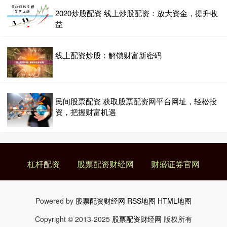
福辰股票配资：助您把握市场机遇，实现财富增长
2020炒股配资 线上炒股配资：放大资金，提升收
股票配资财经网
2025-06-10
益
在瞬息万变的股票市场中，把握机遇至关重要。福辰股票配资为您提
供杠杆支持，助您放大收益，实现财富增长。 **杠杆放大收益*
线上配资炒股：解锁财富新密码
炒股配资炒股 人才流失严重困扰印度金融业！美媒：行业内部种种问
题导致员工离职率高
杠杆配资
2024-09-29
民间股票配资 获取股票配资网平台网址，轻松投
来源：环球时报炒股配资炒股 * **放大收益：**杠杆作用可以放大投资
资，把握财富机遇
收益，让投资者在较小的本金投入下获得更高的回报。
杠杆配资
股票配资财经网
财盛证券官网
Powered by
股票配资财经网
RSS地图
HTML地图
Copyright
© 2013-2025
股票配资财经网
版权所有