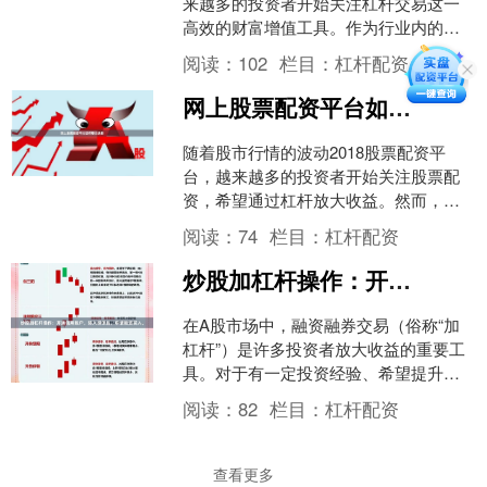
来越多的投资者开始关注杠杆交易这一
高效的财富增值工具。作为行业内的权
威平台，**配资专业网-权威杠杆服务平
阅读：
102
栏目：
杠杆配资
台**始终秉承“安全....
网上股票配资平台如何安全选择
随着股市行情的波动2018股票配资平
台，越来越多的投资者开始关注股票配
资，希望通过杠杆放大收益。然而，网
上股票配资平台鱼龙混杂，如何安全选
阅读：
74
栏目：
杠杆配资
择成为投资者最关心的问....
炒股加杠杆操作：开通信用账户，转入担保品，申请融资买入。
在A股市场中，融资融券交易（俗称“加
杠杆”）是许多投资者放大收益的重要工
具。对于有一定投资经验、希望提升资
金使用效率的股民来说，掌握“开通信用
阅读：
82
栏目：
杠杆配资
账户—转入担保品—....
查看更多