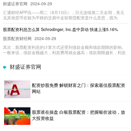
财盛证券官网
2024-09-29
汇通财经APP讯——周二（8月13日），日元连续第二天走弱，美元
兑其他货币在较为平静的交易中走软期货配资是什么意思，因为
股票配资利息怎么算 Schrodinger, Inc.盘中异动 快速上涨5.16%
股票配资财经网
2024-09-29
其次，股票配资利息的计算方式还受到借款金额和借款期限的影响。
一般来说，借款金额越大，利息费用就会越高；借款期限越长，利息
股票配资的流程 武汉专业股票期货配资，助您投资更轻松
财盛证券官网
杠杆配资
2024-11-06
在投资领域，资金是关键。对于资金有限的投资者来说，股票期货配
配资炒股免费 解锁财富之门：探索最佳股票配资
资可以成为一种有效的解决方案。武汉专业股票期货配资公司为您提
网站
股票配资平台查询网：一站式配资信息查询
股票配资财经网
2025-11-12
股票谁在操盘 白银股票配资：把握银价波动，放
股票配资，是指投资者通过借入资金来放大投资规模的一种方式。随
大投资收益
着股票市场的火热，股票配资也逐渐成为一种热门的投资方式。然而