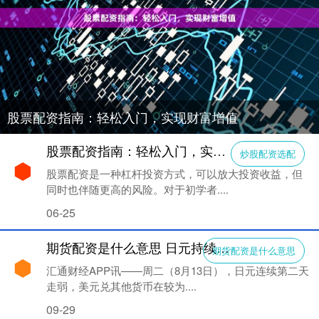
股票配资指南：轻松入门，实现财富增值
股票配资指南：轻松入门，实现财富增值
炒股配资选配
股票配资是一种杠杆投资方式，可以放大投资收益，但
同时也伴随更高的风险。对于初学者....
06-25
期货配资是什么意思 日元持续疲软，美元下跌，市场在等CPI数据“一锤定音”？
期货配资是什么意思
汇通财经APP讯——周二（8月13日），日元连续第二天
走弱，美元兑其他货币在较为....
09-29